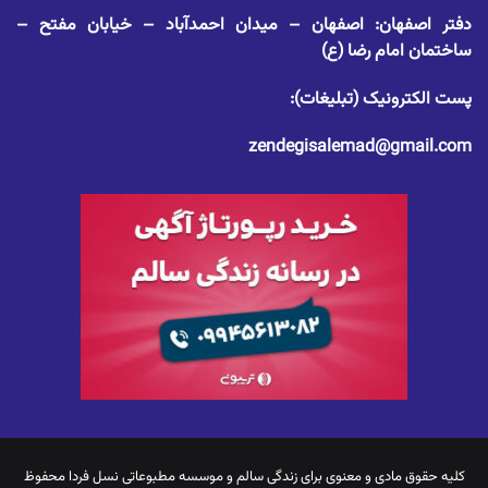
دفتر اصفهان: اصفهان – میدان احمدآباد – خیابان مفتح –
ساختمان امام رضا (ع)
پست الکترونیک (تبلیغات):
zendegisalemad@gmail.com
کلیه حقوق مادی و معنوی برای
زندگی سالم
و موسسه مطبوعاتی نسل فردا محفوظ