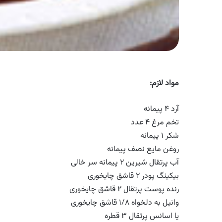
مواد لازم
:
آرد ۴ پیمانه
تخم مرغ ۴ عدد
شکر ۱ پیمانه
روغن مایع نصف پیمانه
آب پرتقال شیرین ۲ پیمانه سر خالی
بیکینگ پودر ۲ قاشق چایخوری
رنده پوست پرتقال ۲ قاشق چایخوری
وانیل به دلخواه ۱/۸ قاشق چایخوری
یا اسانس پرتقال ۳ قطره