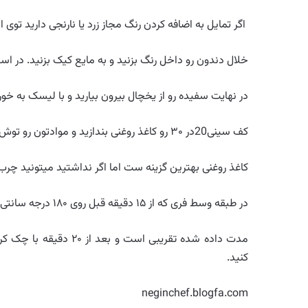
اگر تمایل به اضافه کردن رنگ مجاز زرد یا نارنجی دارید توی
خلال دندون رو داخل رنگ بزنید و به مایع کیک بزنید. در استف
در نهایت سفیده رو از یخچال بیرون بیارید و با لیسک به خور
کف سینی20در ۳۰ رو کاغذ روغنی بندازید و موادتون رو توش بریزید.
کاغذ روغنی بهترین گزینه ست اما اگر نداشتید میتونید چرب 
در طبقه وسط فری که از ۱۵ دقیقه قبل روی ۱۸۰ درجه سانتی گراد گرمش کردید به مدت تقریبی ۳۰ دقیقه بگذارید.
مدت داده شده تقریبی ا
کنید.
neginchef.blogfa.com