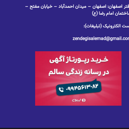
تر اصفهان: اصفهان – میدان احمدآباد – خیابان مفتح –
ختمان امام رضا (ع)
ت الکترونیک (تبلیغات):
zendegisalemad@gmail.c