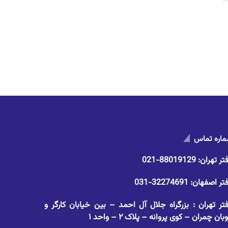
اره تماس
تر تهران:
88019129-021
تر اصفهان:
32274691-031
تر تهران : بزرگراه جلال آل احمد – بین خیابان کارگر و
وبان چمران – کوی پروانه – پلاک ۲ – واحد ۱