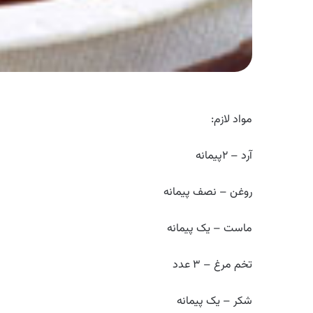
مواد لازم:
آرد – ۲پیمانه
روغن – نصف پیمانه
ماست – یک پیمانه
تخم مرغ – ۳ عدد
شکر – یک پیمانه