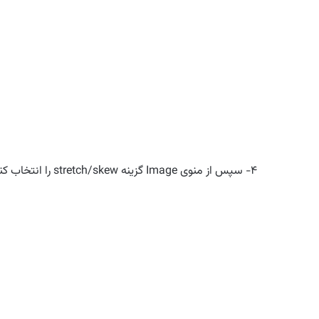
۴- سپس از منوی Image گزینه stretch/skew را انتخاب کنید. در ویندوز xp