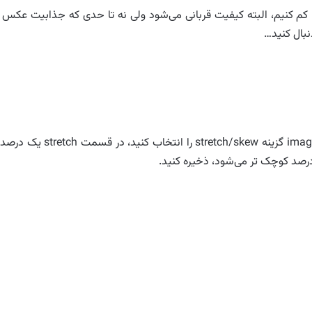
کم کنیم، البته کیفیت قربانی می‌شود ولی نه تا حدی که جذابیت عکس ا
بال کنید…
خیلی ساده، برای این کار برنامه paint را باز کنید، از منوی image گزینه stretch/skew را انتخاب کنید، در قسم