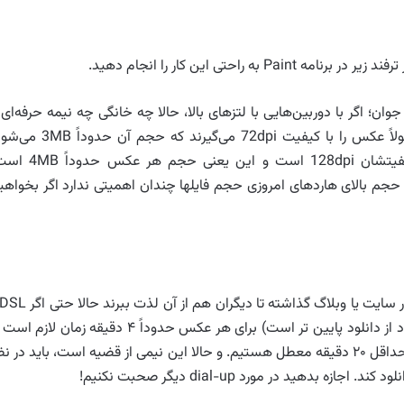
راحتی این کار را انجام دهید.
ان؛ اگر با دوربین‌هایی با لتزهای بالا، حالا چه خانگی چه نیمه حرفه‌ای 
حرفه‌ای، عکاسی کرده باشید باید بدانید که خانگی‌ها معمولاً عکس را با کیفیت 72dpi می‌گیرند که حجم
نیمه‌حرفه‌ای‌ها بسته به نوع دوربین دارد ولی معمولاً کیفیتشان 128dpi است و این یعنی
با حجم بالای هاردهای امروزی حجم فایلها چندان اهمیتی ندارد اگر بخواهی
اما مشکل از جایی شروع می‌شود که بخواهید عکس‌ها را در سایت یا وبلاگ گذاشته تا دیگران هم 
هم داشته باشید با سرعت واقعی نهایتاً 20Kb (سرعت آپلود از دانلود پایین تر است) برای هر عکس حدوداً ۴ دقیقه زمان لاز
آپلود بشود، حالا اگر بخواهیم فقط ۵ تا عکس را آپلود کنیم حداقل ۲۰ دقیقه معطل هستیم. و حالا این نیمی از قضیه است، باید در 
دهید در مورد dial-up دیگر صحبت نکنیم!