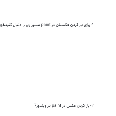
۱-برای باز کردن عکستان در paint مسیر زیر را دنبال کنید.(ویندوز XP)
۲-باز کردن عکس در paint در ویندوز7