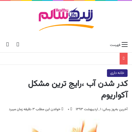
ch skin
جس
فهرست
خانه داری
کدر شدن آب ،رایج ترین مشکل
آکواریوم
آخرین به‌روز رسانی: ۱ , اردیبهشت ۱۳۹۳
۰
خواندن این مطلب ۳ دقیقه زمان میبرد