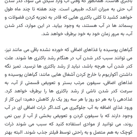
باکتری هاست. همانطور که وقتی آب وارد سیکل می شود، کدر شدن
آب حتی به میزان اندک، طبیعی است. چند هفته تا چند ماه طول
خواهد کشید تا کلنی باکتری هایی که قادر به تجزیه کردن فضولات و
پسماند ها در آب هستند، به وجود بیاید. در این موارد، کدر شدن
آب، به مرور زمان خود به خود برطرف خواهد شد.
گیاهان پوسیده یا غذاهای اضافی که خورده نشده باقی می مانند نیز،
می توانند سبب کدر شدن آب در هنگام رشد باکتری ها شوند. علت
کدر شدن آب هرچه باشد، نباید از رشد باکتری ها ترسید. تمیز نگه
داشتن آکواریوم با خارج کردن آشغال هایی مانند: گیاهان پوسیده و
غذاهای اضافی، سیفون مرتب بستر و تعویض قسمتی از آب، به
سرعت کدر شدن ناشی از رشد باکتری ها را برطرف خواهد کرد.
غذادهی را به هر دو روز یا هر سه روز یک بار کاهش دهید؛ این کار از
ورود غذای اضافه به آب جلوگیری می کند.اگر ذرات اضافی ای در آب
وجود دارند که با سیفون کردن و تعویض بخشی از آب از بین نمی
روند، می توانید از موادی استفاده کنید که سبب می شوند ذرات
کوچک به هم متصل و به راحتی توسط فیلتر جذب شوند. البته بهتر