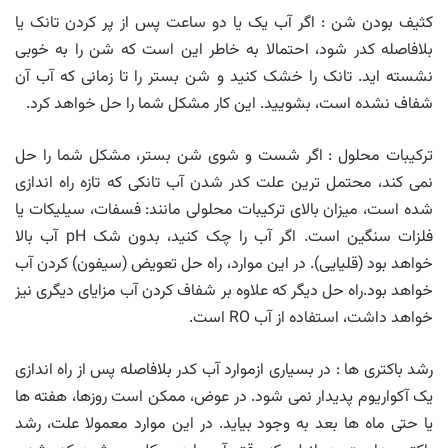
کثیف بودن شن : اگر آب یک یا دو ساعت پس از پر کردن تانک یا
بلافاصله کدر شود، احتمالا به خاطر این است که شن را به خوبی
نشسته اید. تانک را خشک کنید و شن بستر را تا زمانی که آب آن
شفاف نشده است، بشویید. این کار مشکل شما را حل خواهد کرد.
ترکیبات محلول : اگر شست و شوی شن بستر، مشکل شما را حل
نمی کند، محتمل ترین علت کدر شدن آب تانکی که تازه راه اندازی
شده است، میزان بالای ترکیبات محلولی مانند: فسفات، سیلیکات یا
فلزات سنگین است. اگر آب را چک کنید، بدون شک pH آب بالا
خواهد بود (قلیایی). در این موارد، راه حل تعویض (سیفون) کردن آب
خواهد بود.راه حل دیگر که علاوه بر شفاف کردن آب مزایای دیگری نیز
خواهد داشت، استفاده از آب RO است.
رشد باکتری ها : در بسیاری ازموارد آب کدر بلافاصله پس از راه اندازی
یک آکواریوم پدیدار نمی شود. در عوض، ممکن است روزها، هفته ها
یا حتی ماه ها بعد به وجود بیاید. در این موارد معمولا علت، رشد