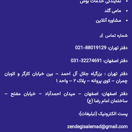
نمایندگی خدمات بوش
مامی گلد
مشاوره آنلاین
شماره تماس
دفتر تهران:
88019129-021
دفتر اصفهان:
32274691-031
دفتر تهران : بزرگراه جلال آل احمد – بین خیابان کارگر و اتوبان
چمران – کوی پروانه – پلاک ۲ – واحد ۱
دفتر اصفهان: اصفهان – میدان احمدآباد – خیابان مفتح –
ساختمان امام رضا (ع)
پست الکترونیک (تبلیغات):
zendegisalemad@gmail.com