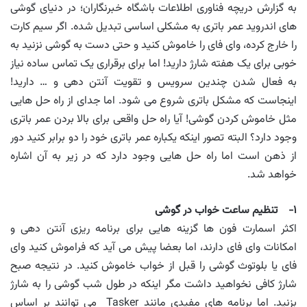
به گزارش دریچه فناوری اطلاعات باشگاه خبرنگاران؛ در دنیای گوشی
های اندروید عمر باتری به مشکلی اساسی تبدیل شده. اگر سیم کارت
را خارج کرده، وای فای را خاموش کنید و حتی دست به گوشی نزنید به
خوبی برای یک هفته شارژ دارید! اما برای برقراری یک تماس ساده نیاز
به فعال شدن چندین سرویس و تقویت آنتن دهی و … دارید!
اینجاست که مشکل باتری شروع می شود. اما جدای از راه حل هایی
مثل خاموش کردن گوشی! آیا راه حل واقعی برای بالا بردن عمر باتری
وجود دارد؟ البته تصور اینکه یکباره عمر باتری خود را دو برابر کنید دور
از ذهن است اما راه حل هایی وجود دارد که در زیر به آن اشاره
خواهد شد.
۱- تنظیم ساعت خواب در گوشی
اکثر اسمارت فون ها گزینه هایی برای برنامه ریزی آنتن دهی و
امکانات وای فای دارند، اما بعضا پیش می آید که فراموش کنید وای
فای یا بلوتوث گوشی را قبل از خواب خاموش کنید. در نتیجه صبح
شارژ کافی نخواهید داشت مگر اینکه در طول شب گوشی را به شارژ
بزنید. اما برنامه های مفیدی مانند Tasker می توانند بر اساس