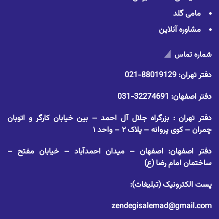
مامی گلد
مشاوره آنلاین
شماره تماس
دفتر تهران:
88019129-021
دفتر اصفهان:
32274691-031
دفتر تهران : بزرگراه جلال آل احمد – بین خیابان کارگر و اتوبان
چمران – کوی پروانه – پلاک ۲ – واحد ۱
دفتر اصفهان: اصفهان – میدان احمدآباد – خیابان مفتح –
ساختمان امام رضا (ع)
پست الکترونیک (تبلیغات):
zendegisalemad@gmail.com