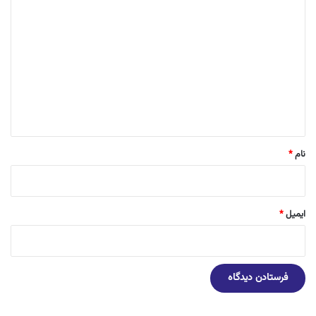
د
ی
د
گ
ا
ه
*
نام
*
ایمیل
*