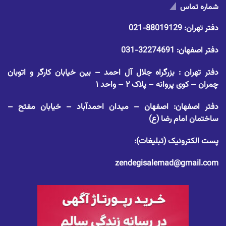
شماره تماس
دفتر تهران:
88019129-021
دفتر اصفهان:
32274691-031
دفتر تهران : بزرگراه جلال آل احمد – بین خیابان کارگر و اتوبان
چمران – کوی پروانه – پلاک ۲ – واحد ۱
دفتر اصفهان: اصفهان – میدان احمدآباد – خیابان مفتح –
ساختمان امام رضا (ع)
پست الکترونیک (تبلیغات):
zendegisalemad@gmail.com