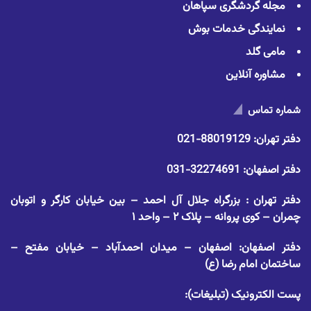
مجله گردشگری سپاهان
نمایندگی خدمات بوش
مامی گلد
مشاوره آنلاین
شماره تماس
دفتر تهران:
88019129-021
دفتر اصفهان:
32274691-031
دفتر تهران : بزرگراه جلال آل احمد – بین خیابان کارگر و اتوبان
چمران – کوی پروانه – پلاک ۲ – واحد ۱
دفتر اصفهان: اصفهان – میدان احمدآباد – خیابان مفتح –
ساختمان امام رضا (ع)
پست الکترونیک (تبلیغات):