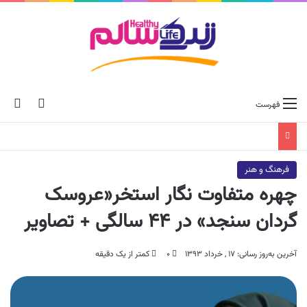
ch skin
جس
فهرست
فرهنگ و هنر
چهره متفاوت نگار استخر«عروسک
گردان سنجد» در ۴۴ سالگی + تصاویر
آخرین به‌روز رسانی: ۱۷ , خرداد ۱۳۹۳
۰
کمتر از یک دقیقه