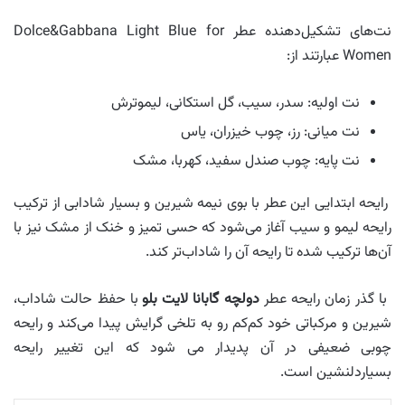
نت‌های تشکیل‌دهنده عطر Dolce&Gabbana Light Blue for
Women عبارتند از:
نت اولیه: سدر، سیب، گل استکانی، لیموترش
نت میانی: رز، چوب خیزران، یاس
نت پایه: چوب صندل سفید، کهربا، مشک
رایحه ابتدایی این عطر با بوی نیمه شیرین و بسیار شادابی از ترکیب
رایحه لیمو و سیب آغاز می‌شود که حسی تمیز و خنک از مشک نیز با
آن‌ها ترکیب شده تا رایحه آن را شاداب‌تر کند.
با گذر زمان رایحه عطر
دولچه گابانا لایت بلو
با حفظ حالت شاداب،
شیرین و مرکباتی خود کم‌کم رو به تلخی گرایش پیدا می‌کند و رایحه
چوبی ضعیفی در آن پدیدار می‌ شود که این تغییر رایحه
بسیاردلنشین است.