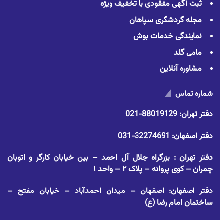
ثبت آگهی مفقودی با تخفیف ویژه
مجله گردشگری سپاهان
نمایندگی خدمات بوش
مامی گلد
مشاوره آنلاین
شماره تماس
دفتر تهران:
88019129-021
دفتر اصفهان:
32274691-031
دفتر تهران : بزرگراه جلال آل احمد – بین خیابان کارگر و اتوبان
چمران – کوی پروانه – پلاک ۲ – واحد ۱
دفتر اصفهان: اصفهان – میدان احمدآباد – خیابان مفتح –
ساختمان امام رضا (ع)