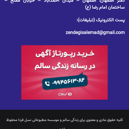
دفتر اصفهان: اصفهان – میدان احمدآباد – خیابان مفتح –
ساختمان امام رضا (ع)
پست الکترونیک (تبلیغات):
zendegisalemad@gmail.com
کلیه حقوق مادی و معنوی برای
زندگی سالم
و موسسه مطبوعاتی نسل فردا محفوظ