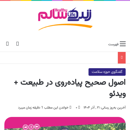
ch skin
جس
فهرست
گفتگوی حوزه سلامت
اصول صحیح پیاده‌روی در طبیعت +
ویدئو
آخرین به‌روز رسانی: ۲۱ , آذر ۱۴۰۴
۰
خواندن این مطلب 1 دقیقه زمان میبرد