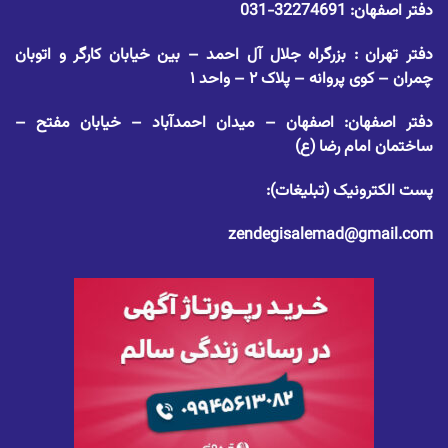
دفتر اصفهان:
32274691-031
دفتر تهران : بزرگراه جلال آل احمد – بین خیابان کارگر و اتوبان
چمران – کوی پروانه – پلاک ۲ – واحد ۱
دفتر اصفهان: اصفهان – میدان احمدآباد – خیابان مفتح –
ساختمان امام رضا (ع)
پست الکترونیک (تبلیغات):
zendegisalemad@gmail.com