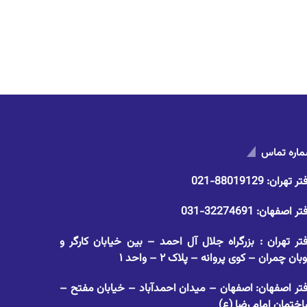
اره تماس
تر تهران:
88019129-021
تر اصفهان:
32274691-031
تر تهران : بزرگراه جلال آل احمد – بین خیابان کارگر و
وبان چمران – کوی پروانه – پلاک ۲ – واحد ۱
تر اصفهان: اصفهان – میدان احمدآباد – خیابان مفتح –
ختمان امام رضا (ع)