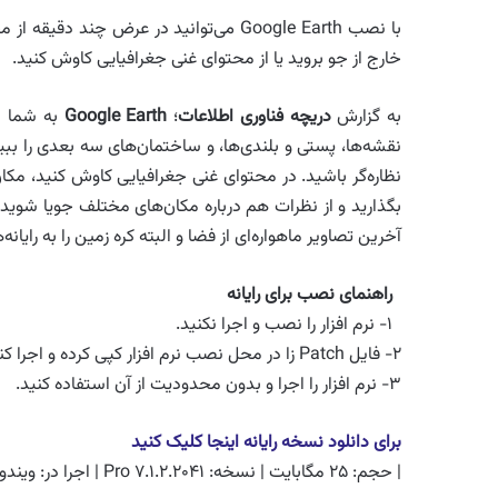
با نصب Google Earth می‌توانید در عرض چ
خارج از جو بروید یا از محتوای غنی جغرافیایی کاوش کنید.
به گزارش
دریچه فناوری اطلاعات
؛
Google Earth
به شما ای
نقشه‌ها، پستی و بلندی‌ها، و ساختمان‌های سه بعدی را ببینی
نظاره‌گر باشید. در محتوای غنی جغرافیایی کاوش کنید، مکان 
آخرین تصاویر ماهواره‌ای از فضا و البته کره زمین را به رایانه‌های
راهنمای نصب برای رایانه
۱- نرم افزار را نصب و اجرا نکنید.
۲- فایل Patch زا در محل نصب نرم افزار کپی کرده و اجرا کنید سپس عملیات Patch را انجام دهید.
۳- نرم افزار را اجرا و بدون محدودیت از آن استفاده کنید.
برای دانلود نسخه رایانه اینجا کلیک کنید
| حجم: ۲۵ مگابایت | نسخه: Pro ۷.۱.۲.۲۰۴۱ | اجرا در: ویندوزهای XP, ۷, ۸ |