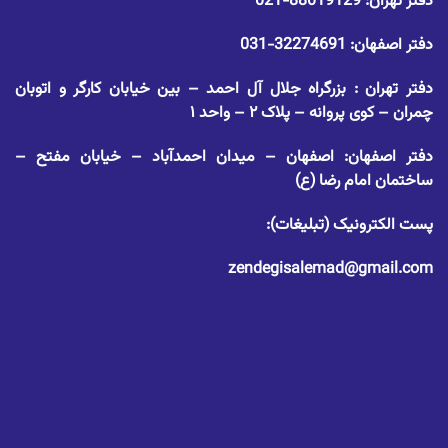
دفتر تهران:
88019129-021
دفتر اصفهان:
32274691-031
دفتر تهران : بزرگراه جلال آل احمد – بین خیابان کارگر و اتوبان
چمران – کوی پروانه – پلاک ۲ – واحد ۱
دفتر اصفهان: اصفهان – میدان احمدآباد – خیابان مفتح –
ساختمان امام رضا (ع)
پست الکترونیک (تبلیغات):
zendegisalemad@gmail.com