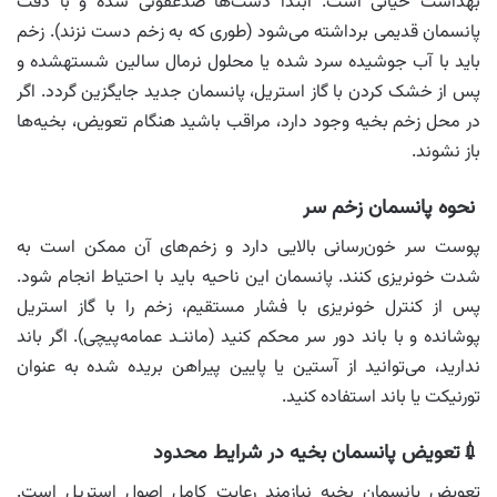
بهداشت حیاتی است. ابتدا دست‌ها ضدعفونی شده و با دقت
پانسمان قدیمی برداشته می‌شود (طوری که به زخم دست نزند). زخم
باید با آب جوشیده سرد شده یا محلول نرمال سالین شستهشده و
پس از خشک کردن با گاز استریل، پانسمان جدید جایگزین گردد. اگر
در محل زخم بخیه وجود دارد، مراقب باشید هنگام تعویض، بخیه‌ها
باز نشوند.
نحوه پانسمان زخم سر
پوست سر خون‌رسانی بالایی دارد و زخم‌های آن ممکن است به
شدت خونریزی کنند. پانسمان این ناحیه باید با احتیاط انجام شود.
پس از کنترل خونریزی با فشار مستقیم، زخم را با گاز استریل
پوشانده و با باند دور سر محکم کنید (ماننـد عمامه‌پیچی). اگر باند
ندارید، می‌توانید از آستین یا پایین پیراهن بریده شده به عنوان
تورنیکت یا باند استفاده کنید.
💉تعویض پانسمان بخیه در شرایط محدود
تعویض پانسمان بخیه نیازمند رعایت کامل اصول استریل است.