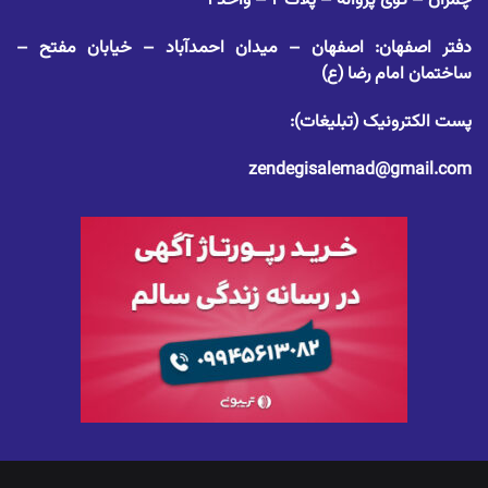
چمران – کوی پروانه – پلاک ۲ – واحد ۱
دفتر اصفهان: اصفهان – میدان احمدآباد – خیابان مفتح –
ساختمان امام رضا (ع)
پست الکترونیک (تبلیغات):
zendegisalemad@gmail.com