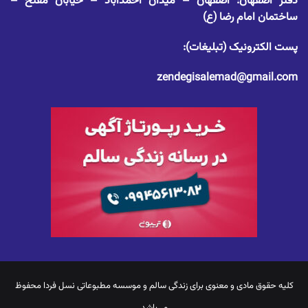
دفتر اصفهان: اصفهان – میدان احمدآباد – خیابان مفتح –
ساختمان امام رضا (ع)
پست الکترونیک (تبلیغات):
zendegisalemad@gmail.com
کلیه حقوق مادی و معنوی برای
زندگی سالم
و موسسه مطبوعاتی نسل فردا محفوظ