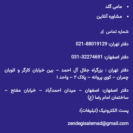
مامی گلد
مشاوره آنلاین
شماره تماس
دفتر تهران:
88019129-021
دفتر اصفهان:
32274691-031
دفتر تهران : بزرگراه جلال آل احمد – بین خیابان کارگر و اتوبان
چمران – کوی پروانه – پلاک ۲ – واحد ۱
دفتر اصفهان: اصفهان – میدان احمدآباد – خیابان مفتح –
ساختمان امام رضا (ع)
پست الکترونیک (تبلیغات):
zendegisalemad@gmail.com