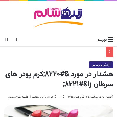
ch skin
جس
فهرست
آرایش و زیبایی
هشدار در مورد &#۸۲۲۰;کرم پودر های
سرطان زا&#۸۲۲۱;
آخرین به‌روز رسانی: ۲۵ , فروردین ۱۳۹۵
۰
خواندن این مطلب 1 دقیقه زمان میبرد