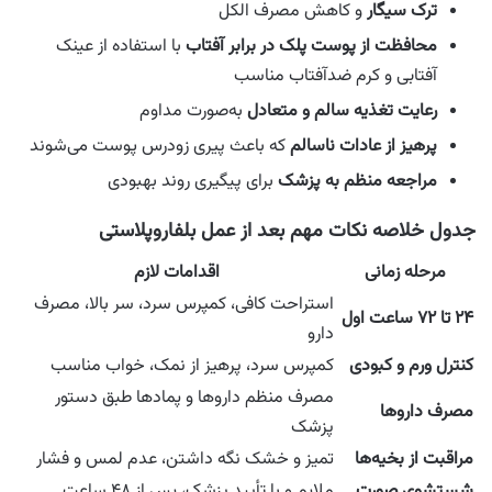
ترک سیگار
و کاهش مصرف الکل
محافظت از پوست پلک در برابر آفتاب
با استفاده از عینک
آفتابی و کرم ضدآفتاب مناسب
رعایت تغذیه سالم و متعادل
به‌صورت مداوم
پرهیز از عادات ناسالم
که باعث پیری زودرس پوست می‌شوند
مراجعه منظم به پزشک
برای پیگیری روند بهبودی
جدول خلاصه نکات مهم بعد از عمل بلفاروپلاستی
مرحله زمانی
اقدامات لازم
استراحت کافی، کمپرس سرد، سر بالا، مصرف
۲۴ تا ۷۲ ساعت اول
دارو
کنترل ورم و کبودی
کمپرس سرد، پرهیز از نمک، خواب مناسب
مصرف منظم داروها و پمادها طبق دستور
مصرف داروها
پزشک
مراقبت از بخیه‌ها
تمیز و خشک نگه داشتن، عدم لمس و فشار
شستشوی صورت
ملایم و با تأیید پزشک، پس از ۴۸ ساعت