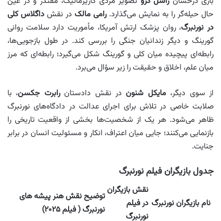
بازی درخشان
راسل کرو
تصویر مردی کاریزماتیک، مقتدر و در عین
حال حیله‌گر را به نمایش می‌گذارد.
رامی مالک
در نقش
داگلاس کلی
در نورنبرگ
، روان‌ پزشک ارتش آمریکا، مأموریت دارد سلامت روانی
گورینگ و دیگر زندانیان جنگی را بررسی کند. در طول بازجویی‌ها،
رابطه‌ای پیچیده میان کلی و گورینگ شکل می‌گیرد؛ رابطه‌ای که مرز
میان علم، اخلاق و حقیقت را زیر سؤال می‌برد.
از سوی دیگر،
مایکل شنون
در نقش دادستان
رابرت جکسن
، با
صلابت خاصی در تلاش برای اجرای عدالت در دادگاه‌های نورنبرگ
ظاهر می‌شود. هر یک از شخصیت‌ها بخشی از واقعیت تاریخی را
بازنمایی می‌کنند؛ جایی میان اعتراف، انکار و مسئولیت انسان در برابر
جنایت.
جدول بازیگران فیلم نورنبرگ
نقش بازیگران
توضیح نقش هنر پیشه های
نام بازیگران نورنبرگ
در فیلم
نورنبرگ ( فیلم ۲۰۲۵)
نورنبرگ