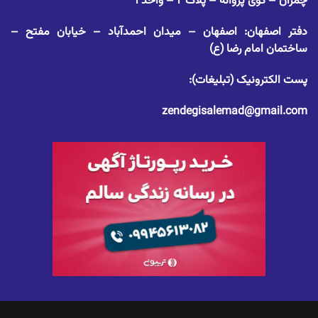
چمران – کوی پروانه – پلاک ۲ – واحد ۱
دفتر اصفهان: اصفهان – میدان احمدآباد – خیابان مفتح –
ساختمان امام رضا (ع)
پست الکترونیک (تبلیغات):
zendegisalemad@gmail.com