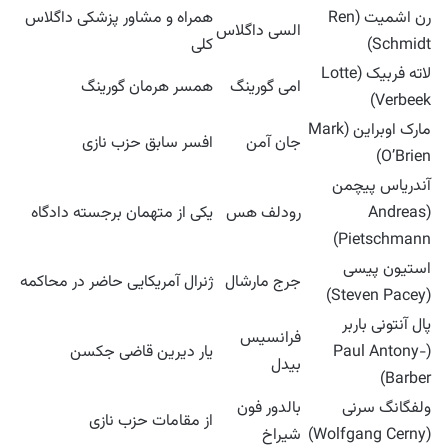
رن اشمیت (Ren
همراه و مشاور پزشکی داگلاس
السی داگلاس
Schmidt)
کلی
لاته فربیک (Lotte
امی گورینگ
همسر هرمان گورینگ
Verbeek)
مارک اوبراین (Mark
جان آمن
افسر سابق حزب نازی
O’Brien)
آندریاس پیچمن
(Andreas
رودلف هس
یکی از متهمان برجسته دادگاه
Pietschmann)
استیون پیسی
جرج مارشال
ژنرال آمریکایی حاضر در محاکمه
(Steven Pacey)
پال آنتونی باربر
فرانسیس
(Paul Antony-
یار دیرین قاضی جکسن
بیدل
Barber)
ولفگانگ سرنی
بالدور فون
از مقامات حزب نازی
(Wolfgang Cerny)
شیراخ