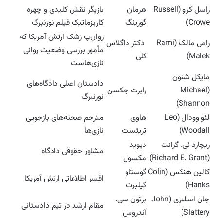
راسل کرو (Russell
هرمان
بازیگر نقش کلیدی و چهره
Crowe)
گورینگ
کاریزماتیک فیلم نورنبرگ
روان‌پ زشک ارتش آمریکا که
رامی مالک (Rami
دکتر داگلاس
مأمور بررسی وضعیت روانی
Malek)
کلی
نازی‌هاست
مایکل شنون
دادستان اصلی دادگاه‌های
(Michael
رابرت جکسن
نورنبرگ
Shannon)
لئو وودال (Leo
هاوی
مترجم صحنه‌های بازجویی
Woodall)
تریئست
نازی‌ها
ریچارد ئی. گرانت
دیوید
مشاور حقوقی دادگاه
(Richard E. Grant)
مکسول
کالین هنکس (Colin
گوستاو
افسر اطلاعاتی ارتش آمریکا
Hanks)
گیلبرت
جان اسلتری (John
برتون سی.
مقام ارشد در تیم دادستانی
Slattery)
آندروس