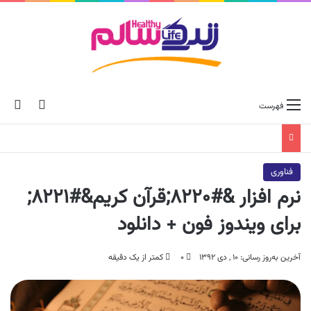
ch skin
جس
فهرست
فناوری
نرم افزار &#۸۲۲۰;قرآن کریم&#۸۲۲۱;
برای ویندوز فون + دانلود
آخرین به‌روز رسانی: ۱۰ , دی ۱۳۹۲
۰
کمتر از یک دقیقه