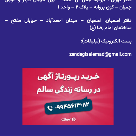
دفتر تهران : بزرگراه جلال آل احمد – بین خیابان کارگر و اتوبان
چمران – کوی پروانه – پلاک ۲ – واحد ۱
دفتر اصفهان: اصفهان – میدان احمدآباد – خیابان مفتح –
ساختمان امام رضا (ع)
پست الکترونیک (تبلیغات):
zendegisalemad@gmail.com