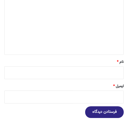
د
ی
د
گ
ا
ه
*
نام
*
ایمیل
*