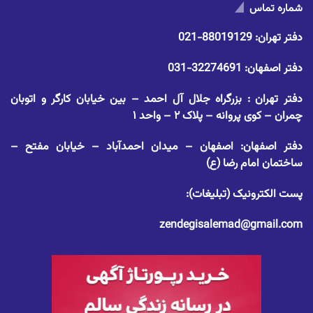
شماره تماس
دفتر تهران:
88019129-021
دفتر اصفهان:
32274691-031
دفتر تهران : بزرگراه جلال آل احمد – بین خیابان کارگر و اتوبان
چمران – کوی پروانه – پلاک ۲ – واحد ۱
دفتر اصفهان: اصفهان – میدان احمدآباد – خیابان مفتح –
ساختمان امام رضا (ع)
پست الکترونیک (تبلیغات):
zendegisalemad@gmail.com