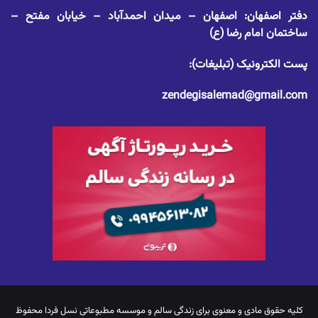
دفتر اصفهان: اصفهان – میدان احمدآباد – خیابان مفتح –
ساختمان امام رضا (ع)
پست الکترونیک (تبلیغات):
zendegisalemad@gmail.com
کلیه حقوق مادی و معنوی برای
زندگی سالم
و موسسه مطبوعاتی نسل فردا محفوظ