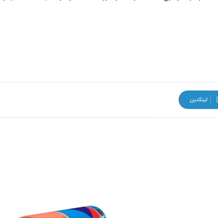
لینکدین