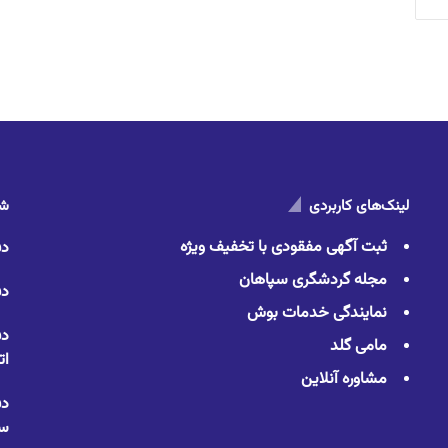
لینک‌های کاربردی
شم
ثبت آگهی مفقودی با تخفیف ویژه
دف
مجله گردشگری سپاهان
دف
نمایندگی خدمات بوش
دف
مامی گلد
ات
مشاوره آنلاین
دف
سا