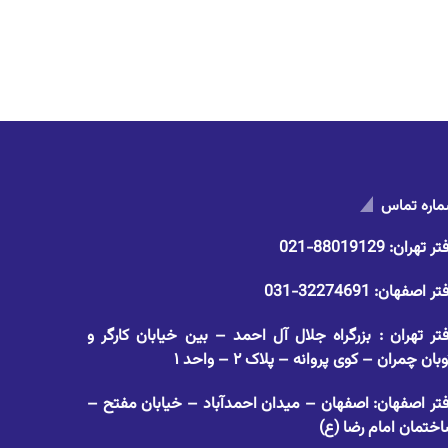
اره تماس
تر تهران:
88019129-021
تر اصفهان:
32274691-031
تر تهران : بزرگراه جلال آل احمد – بین خیابان کارگر و
وبان چمران – کوی پروانه – پلاک ۲ – واحد ۱
تر اصفهان: اصفهان – میدان احمدآباد – خیابان مفتح –
ختمان امام رضا (ع)