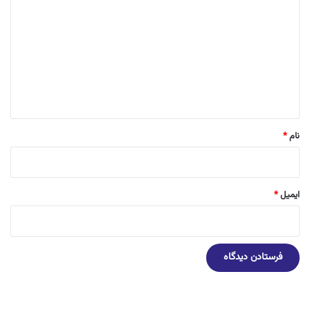
ی
د
گ
ا
ه
*
نام
*
ایمیل
*