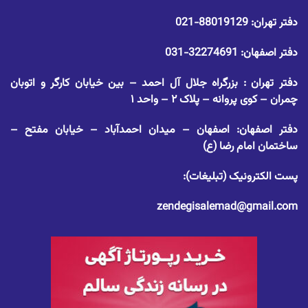
دفتر تهران:
88019129-021
دفتر اصفهان:
32274691-031
دفتر تهران : بزرگراه جلال آل احمد – بین خیابان کارگر و اتوبان
چمران – کوی پروانه – پلاک ۲ – واحد ۱
دفتر اصفهان: اصفهان – میدان احمدآباد – خیابان مفتح –
ساختمان امام رضا (ع)
پست الکترونیک (تبلیغات):
zendegisalemad@gmail.com