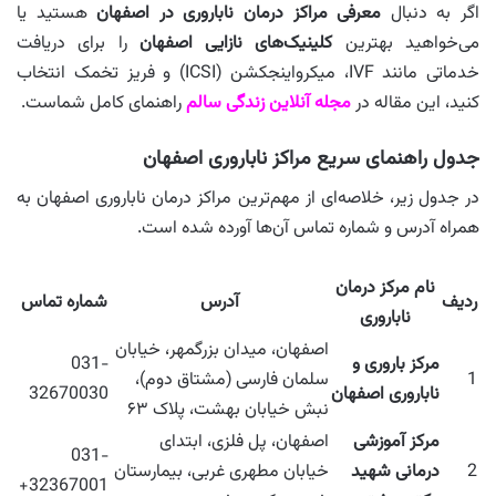
اگر به دنبال
معرفی مراکز درمان ناباروری در اصفهان
هستید یا
می‌خواهید بهترین
کلینیک‌های نازایی اصفهان
را برای دریافت
خدماتی مانند IVF، میکرواینجکشن (ICSI) و فریز تخمک انتخاب
کنید، این مقاله در
مجله آنلاین زندگی سالم
راهنمای کامل شماست.
جدول راهنمای سریع مراکز ناباروری اصفهان
در جدول زیر، خلاصه‌ای از مهم‌ترین مراکز درمان ناباروری اصفهان به
همراه آدرس و شماره تماس آن‌ها آورده شده است.
نام مرکز درمان
ردیف
آدرس
شماره تماس
ناباروری
اصفهان، میدان بزرگمهر، خیابان
مرکز باروری و
031-
1
سلمان فارسی (مشتاق دوم)،
ناباروری اصفهان
32670030
نبش خیابان بهشت، پلاک ۶۳
مرکز آموزشی
اصفهان، پل فلزی، ابتدای
031-
2
درمانی شهید
خیابان مطهری غربی، بیمارستان
32367001+