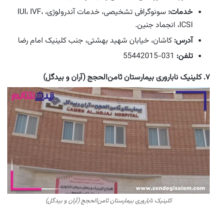
خدمات:
سونوگرافی تشخیصی، خدمات آندرولوژی، IUI، IVF،
ICSI، انجماد جنین.
آدرس:
کاشان، خیابان شهید بهشتی، جنب کلینیک امام رضا
تلفن:
031-55442015
۷. کلینیک ناباروری بیمارستان ثامن‌الحجج (آران و بیدگل)
کلینیک ناباروری بیمارستان ثامن‌الحجج (آران و بیدگل)