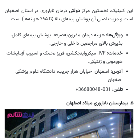
این کلینیک، نخستین مرکز
دولتی
درمان ناباروری در استان اصفهان
است و مزیت اصلی آن پوشش بیمه‌ای بالا (تا ۹۵٪ هزینه‌ها) است.
ویژگی‌ها:
هزینه درمان مقرون‌به‌صرفه، پوشش بیمه‌ای کامل،
پذیرش بالای مراجعین داخلی و خارجی.
خدمات:
IVF، میکرواینجکشن، فریز تخمک و اسپرم، آزمایشات
هورمونی و ژنتیکی.
آدرس:
اصفهان، خیابان هزار جریب، دانشگاه علوم پزشکی
اصفهان
تلفن:
031-36680048+
۵. بیمارستان ناباروری میلاد اصفهان