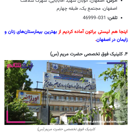
آدرس:
اصفهان، اتوبان شهید آقابابایی، شهرک سلامت
اصفهان، مجتمع یک، طبقه چهارم
تلفن:
031-46999
اینجا هم لیستی براتون آماده کردیم از
بهترین بیمارستان‌های زنان و
زایمان در اصفهان
.
۴. کلینیک فوق تخصصی حضرت مریم (س)
کلینیک فوق تخصصی حضرت مریم (س)