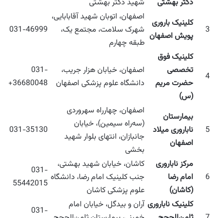
دکتر بهشتی
شهید دکتر بهشتی
اصفهان، اتوبان شهید آقابابایی،
کلینیک باروری
3
شهرک سلامت، مجتمع یک،
031-46999
پویش اصفهان
طبقه چهارم
کلینیک فوق
تخصصی
اصفهان، خیابان هزار جریب،
031-
4
حضرت مریم
دانشگاه علوم پزشکی اصفهان
36680048+
(س)
اصفهان، چهارراه سهروردی
بیمارستان
(سه‌راه سیمین)، خیابان
5
ناباروری میلاد
031-35130
جانبازان، انتهای بلوار شهید
اصفهان
بخشی
مرکز ناباروری
کاشان، خیابان شهید بهشتی،
031-
6
امام رضا
جنب کلینیک امام رضا، دانشگاه
55442015
(کاشان)
علوم پزشکی کاشان
کلینیک ناباروری
آران و بیدگل، خیابان امام
031-
7
ثامن‌الحجج
خمینی، بیمارستان ثامن‌الحجج