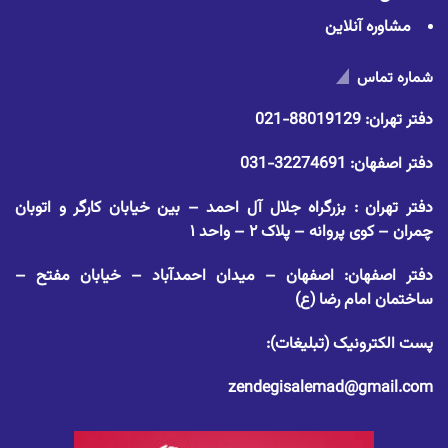
مشاوره آنلاین
شماره تماس
دفتر تهران:
88019129-021
دفتر اصفهان:
32274691-031
دفتر تهران : بزرگراه جلال آل احمد – بین خیابان کارگر و اتوبان
چمران – کوی پروانه – پلاک ۲ – واحد ۱
دفتر اصفهان: اصفهان – میدان احمدآباد – خیابان مفتح –
ساختمان امام رضا (ع)
پست الکترونیک (تبلیغات):
zendegisalemad@gmail.com