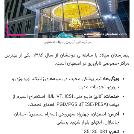
بیمارستان ناباروری میلاد اصفهان
بیمارستان میلاد با سابقه‌ای درخشان از سال ۱۳۸۶، یکی از بهترین
مراکز خصوصی ناباروری در اصفهان است.
ویژگی‌ها:
تیم پزشکی مجرب در زمینه‌های ژنتیک، اورولوژی و
باروری، تجهیزات مدرن.
خدمات:
آنالیز مایع منی، IUI، IVF، ICSI، استخراج اسپرم از
بیضه (TESE/PESA)، PGD/PGS، اهدای تخمک.
آدرس:
اصفهان، چهارراه سهروردی (سه‌راه سیمین)، خیابان
جانبازان، انتهای بلوار شهید بخشی
تلفن:
031-35130