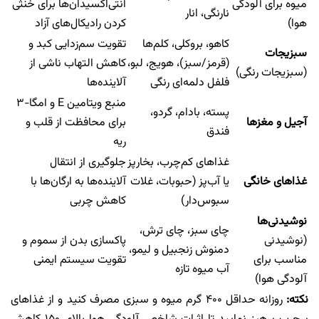
میوه برای آلودگی
آنتی‌اکسیدان‌ها برای خنثی
نارنگی، انار
هوا)
کردن رادیکال‌های آزاد
کاهو، بروکلی، کلم‌ها
تقویت سم‌زدایی کبد و
سبزیجات
(قرمز/سبز)، هویج، لبو،
کاهش التهاب ناشی از
(سبزیجات رنگی)
فلفل دلمه‌ای رنگی
آلاینده‌ها
منبع ویتامین E و امگا-۳
پسته، بادام، گردو،
آجیل و مغزها
برای محافظت از قلب و
فندق
ریه​
غذاهای کم‌چرب، بخارپز
جلوگیری از انتقال
غذاهای خانگی
یا آب‌پز (حبوبات، غلات
آلاینده‌ها به ارگان‌ها با
سبوس‌دار)
کاهش چربی ​
نوشیدنی‌ها
چای سبز، چای ترش،
(نوشیدنی
پاکسازی بدن از سموم و
دمنوش زنجبیل و لیمو،
مناسب برای
تقویت سیستم ایمنی
آب میوه تازه
آلودگی هوا)
نکته:
روزانه حداقل ۴۰۰ گرم میوه و سبزی مصرف کنید و از غذاهای