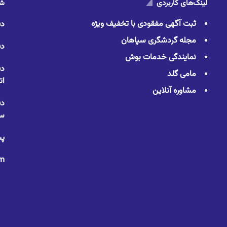
لینک‌های کاربردی
شم
ثبت آگهی مفقودی با تخفیف ویژه
دف
مجله گردشگری سپاهان
دف
نمایندگی خدمات بوش
دف
مامی گلد
ات
مشاوره آنلاین
دف
سا
پس
om