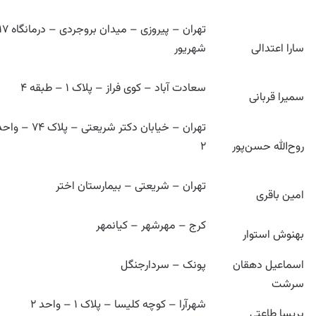
تهران – پیروزی – میدان بروجردی – درمان
سارا اعتدالی
شهریور
سعادت آباد – کوی فراز – پلاک ۱ – طبقه ۴
سمیرا قربانی
تهران – خیابان دکتر شریعتی – پلاک ۷۴ – 
روح‌الله حسن‌پور
۲
تهران – شریعتی – بیمارستان اختر
امین باقری
کرج – مهرشهر – کیانمهر
بهنوش استوار
اسماعیل دهقان
پونک – سردارجنگل
سرشت
شهرآرا – کوچه کلیسا – پلاک ۱ – واحد ۲
پریسا طاعتی