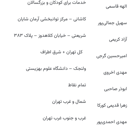
خدمات برای کودکان و بزرگسالان
الهه قاسمی
کاشانی – مرکز توانبخشی آرمان شایان
سهیل جمالی‌پور
شریعتی – خیابان کلاهدوز – پلاک ۳۸۳
آزاد کریمی
کل تهران + شرق اطراف
امیرحسین گرجی
ولنجک – دانشگاه علوم بهزیستی
مهدی اخروی
تمام نقاط
ابوذر صاحبی
شمال و غرب تهران
زهرا قدیمی کورکا
غرب و جنوب غرب تهران
مهدی احمدی‌پور