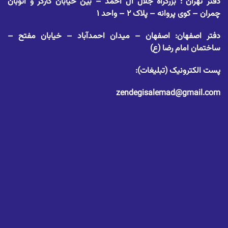
دفتر تهران : بزرگراه جلال آل احمد – بین خیابان کارگر و اتوبان
چمران – کوی پروانه – پلاک ۲ – واحد ۱
دفتر اصفهان: اصفهان – میدان احمدآباد – خیابان مفتح –
ساختمان امام رضا (ع)
پست الکترونیک (تبلیغات):
zendegisalemad@gmail.com