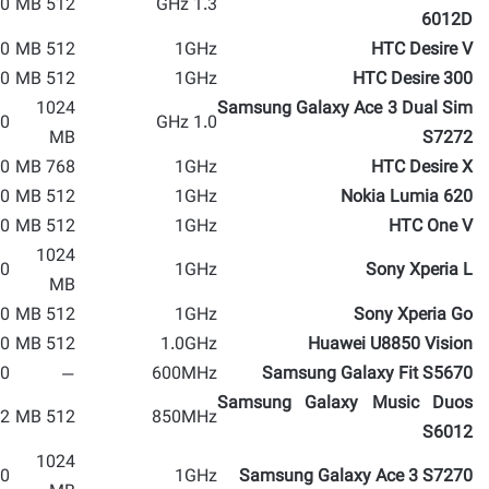
 MP
512 MB
1.3 GHz
6012D
 MP
512 MB
1GHz
HTC Desire V
 MP
512 MB
1GHz
HTC Desire 300
1024
Samsung Galaxy Ace 3 Dual Sim
 MP
1.0 GHz
MB
S7272
 MP
768 MB
1GHz
HTC Desire X
 MP
512 MB
1GHz
Nokia Lumia 620
 MP
512 MB
1GHz
HTC One V
1024
 MP
1GHz
Sony Xperia L
MB
 MP
512 MB
1GHz
Sony Xperia Go
 MP
512 MB
1.0GHz
Huawei U8850 Vision
 MP
—
600MHz
Samsung Galaxy Fit S5670
Samsung Galaxy Music Duos
 MP
512 MB
850MHz
S6012
1024
 MP
1GHz
Samsung Galaxy Ace 3 S7270