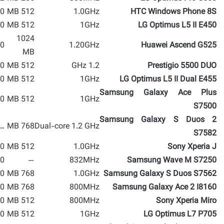
 MP
512 MB
1.0GHz
HTC Windows Phone 8S
 MP
512 MB
1GHz
LG Optimus L5 II E450
1024
 MP
1.20GHz
Huawei Ascend G525
MB
 MP
512 MB
1.2 GHz
Prestigio 5500 DUO
 MP
512 MB
1GHz
LG Optimus L5 II Dual E455
Samsung Galaxy Ace Plus
 MP
512 MB
1GHz
S7500
Samsung Galaxy S Duos 2
…
768 MB
Dual-core 1.2 GHz
S7582
 MP
512 MB
1.0GHz
Sony Xperia J
 MP
—
832MHz
Samsung Wave M S7250
 MP
768 MB
1.0GHz
Samsung Galaxy S Duos S7562
 MP
768 MB
800MHz
Samsung Galaxy Ace 2 I8160
 MP
512 MB
800MHz
Sony Xperia Miro
 MP
512 MB
1GHz
LG Optimus L7 P705