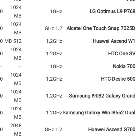
1024
 MP
1GHz
LG Optimus L9 P768
MB
1024
 MP
1.2 GHz
Alcatel One Touch Snap 7025D
MB
 MP
512 MB
1.2GHz
Huawei Ascend W1
1024
 MP
1.2GHz
HTC One SV
MB
—
—
1GHz
Nokia 700
1024
 MP
1.2GHz
HTC Desire 500
MB
1024
 MP
1.2GHz
Samsung I9082 Galaxy Grand
MB
1024
 MP
1.2GHz
Samsung Galaxy Win I8552 Dual
MB
2048
 MP
1.2 GHz
Huawei Ascend G700
MB