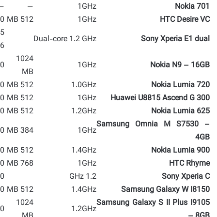
—
—
1GHz
Nokia 701
 MP
512 MB
1GHz
HTC Desire VC
Dual-core 1.2 GHz
Sony Xperia E1 dual
36
1024
 MP
1GHz
Nokia N9 – 16GB
MB
 MP
512 MB
1.0GHz
Nokia Lumia 720
 MP
512 MB
1GHz
Huawei U8815 Ascend G 300
 MP
512 MB
1.2GHz
Nokia Lumia 625
Samsung Omnia M S7530 –
 MP
384 MB
1GHz
4GB
 MP
512 MB
1.4GHz
Nokia Lumia 900
 MP
768 MB
1GHz
HTC Rhyme
 MP
1.2 GHz
Sony Xperia C
 MP
512 MB
1.4GHz
Samsung Galaxy W I8150
1024
Samsung Galaxy S II Plus I9105
 MP
1.2GHz
MB
– 8GB