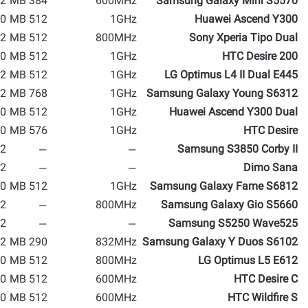
 MP
384 MB
600MHz
Samsung Galaxy Mini S5570
 MP
512 MB
1GHz
Huawei Ascend Y300
 MP
512 MB
800MHz
Sony Xperia Tipo Dual
 MP
512 MB
1GHz
HTC Desire 200
 MP
512 MB
1GHz
LG Optimus L4 II Dual E445
 MP
768 MB
1GHz
Samsung Galaxy Young S6312
 MP
512 MB
1GHz
Huawei Ascend Y300 Dual
 MP
576 MB
1GHz
HTC Desire
2 MP
—
—
Samsung S3850 Corby II
 MP
—
—
Dimo Sana
 MP
512 MB
1GHz
Samsung Galaxy Fame S6812
 MP
—
800MHz
Samsung Galaxy Gio S5660
 MP
—
—
Samsung S5250 Wave525
 MP
290 MB
832MHz
Samsung Galaxy Y Duos S6102
 MP
512 MB
800MHz
LG Optimus L5 E612
 MP
512 MB
600MHz
HTC Desire C
 MP
512 MB
600MHz
HTC Wildfire S