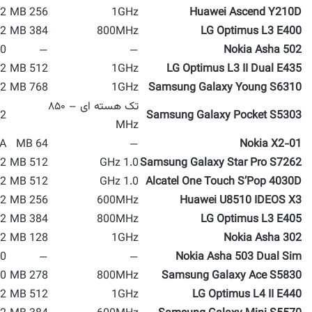
2 MP
256 MB
1GHz
Huawei Ascend Y210D
 MP
384 MB
800MHz
LG Optimus L3 E400
 MP
—
—
Nokia Asha 502
 MP
512 MB
1GHz
LG Optimus L3 II Dual E435
 MP
768 MB
1GHz
Samsung Galaxy Young S6310
تک هسته ای – ۸۵۰
2 MP
Samsung Galaxy Pocket S5303
MHz
A
64 MB
—
Nokia X2-01
2 MP
512 MB
1.0 GHz
Samsung Galaxy Star Pro S7262
 MP
512 MB
1.0 GHz
Alcatel One Touch S’Pop 4030D
 MP
256 MB
600MHz
Huawei U8510 IDEOS X3
 MP
384 MB
800MHz
LG Optimus L3 E405
 MP
128 MB
1GHz
Nokia Asha 302
 MP
—
—
Nokia Asha 503 Dual Sim
 MP
278 MB
800MHz
Samsung Galaxy Ace S5830
 MP
512 MB
1GHz
LG Optimus L4 II E440