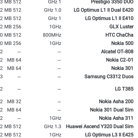
3 MP
512 MB
1 GHz
Prestigio 3350 DUO
2 MP
512 MB
1.0 GHz
LG Optimus L1 II Dual E420
2 MP
512 MB
1 GHz
LG Optimus L1 II E410
2 MP
256 MB
1GHz
GLX Luster
 MP
512 MB
800MHz
HTC ChaCha
 MP
256 MB
1GHz
Nokia 500
2 MP
—
—
Alcatel OT-808
 MP
64 MB
—
Nokia C2-01
 MP
64 MB
—
Nokia 301
 MP
—
—
Samsung C3312 Duos
2 MP
—
—
LG T385
2 MP
32 MB
—
Nokia Asha 200
 MP
64 MB
—
Nokia 301 Dual Sim
 MP
—
1GHz
Nokia Asha 311
2 MP
512 MB
1.3 GHz
Huawei Ascend Y320 Dual Sim
 MP
512 MB
1GHz
LG Optimus L3 II E425