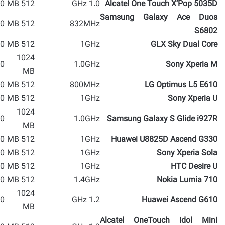
 MP
512 MB
1.0 GHz
Alcatel One Touch X’Pop 5035D
Samsung Galaxy Ace Duos
 MP
512 MB
832MHz
S6802
 MP
512 MB
1GHz
GLX Sky Dual Core
1024
 MP
1.0GHz
Sony Xperia M
MB
 MP
512 MB
800MHz
LG Optimus L5 E610
 MP
512 MB
1GHz
Sony Xperia U
1024
 MP
1.0GHz
Samsung Galaxy S Glide i927R
MB
 MP
512 MB
1GHz
Huawei U8825D Ascend G330
 MP
512 MB
1GHz
Sony Xperia Sola
 MP
512 MB
1GHz
HTC Desire U
 MP
512 MB
1.4GHz
Nokia Lumia 710
1024
 MP
1.2 GHz
Huawei Ascend G610
MB
Alcatel OneTouch Idol Mini