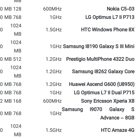
MB
 MP
128 MB
600MHz
Nokia C5-03
 MP
768 MB
1GHz
LG Optimus L7 II P713
1024
 MP
1.5GHz
HTC Windows Phone 8X
MB
1024
 MP
1GHz
Samsung I8190 Galaxy S III Mini
MB
 MP
512 MB
1.2GHz
Prestigio MultiPhone 4322 Duo
1024
 MP
1.2GHz
Samsung I8262 Galaxy Core
MB
 MP
768 MB
1.2GHz
(Huawei Ascend G600 (U8950
 MP
768 MB
1GHz
LG Optimus L7 II Dual P715
 MP
168 MB
600MHz
Sony Ericsson Xperia X8
Samsung I9070 Galaxy S
 MP
768 MB
1GHz
Advance – 8GB
1024
 MP
1.5GHz
HTC Amaze 4G
MB