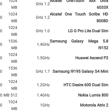
1024
Alcatel OneTouch Idol Ultra
 MP
1.2 GHz
MB
6033X
1024
Alcatel One Touch Scribe HD
 MP
1.2 GHz
MB
8008D
1024
 MP
1.0 GHz
LG G Pro Lite Dual Sim
MB
1536
Samsung Galaxy Mega 5.8
 MP
1.4GHz
MB
I9152
1024
 MP
1.5GHz
Huawei Ascend P2
MB
1536
 MP
1.7 GHz
Samsung I9195 Galaxy S4 Mini
MB
1024
 MP
1.2GHz
HTC Desire 600 Dual Sim
MB
 MP
512 MB
1.4GHz
Nokia Lumia 800
1024
 MP
1GHz
Motorola Atrix 2
MB