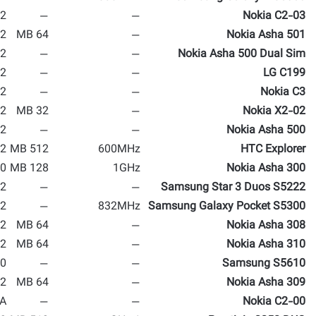
2 MP
—
—
Nokia C2-03
 MP
64 MB
—
Nokia Asha 501
2 MP
—
—
Nokia Asha 500 Dual Sim
2 MP
—
—
LG C199
2 MP
—
—
Nokia C3
2 MP
32 MB
—
Nokia X2-02
2 MP
—
—
Nokia Asha 500
 MP
512 MB
600MHz
HTC Explorer
 MP
128 MB
1GHz
Nokia Asha 300
 MP
—
—
Samsung Star 3 Duos S5222
2 MP
—
832MHz
Samsung Galaxy Pocket S5300
2 MP
64 MB
—
Nokia Asha 308
2 MP
64 MB
—
Nokia Asha 310
 MP
—
—
Samsung S5610
2 MP
64 MB
—
Nokia Asha 309
A
—
—
Nokia C2-00