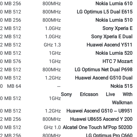
 MP
256 MB
800MHz
Nokia Lumia 610
 MP
512 MB
800MHz
LG Optimus L5 Dual E615
 MP
256 MB
800MHz
Nokia Lumia 510
 MP
512 MB
1.0GHz
Sony Xperia E
 MP
512 MB
1.0GHz
Sony Xperia E Dual
 MP
512 MB
1.3 GHz
Huawei Ascend Y511
 MP
512 MB
1GHz
Nokia Lumia 520
 MP
576 MB
1GHz
HTC 7 Mozart
 MP
512 MB
800MHz
LG Optimus Net Dual P698
 MP
512 MB
1.2GHz
Huawei Ascend G510 Dual
 MP
64 MB
—
Nokia 515
Sony Ericsson Live With
 MP
512 MB
1GHz
Walkman
 MP
512 MB
1.2GHz
Huawei Ascend G510 – U8951
 MP
256 MB
800MHz
Huawei U8655 Ascend Y 200
 MP
512 MB
1.0 GHz
Alcatel One Touch M’Pop 5020D
 MP
256 MB
800MHz
LG Optimus Pro C660