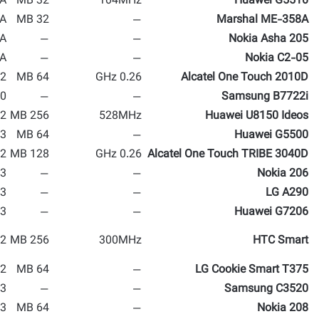
A
32 MB
104MHz
Huawei G5510
A
32 MB
—
Marshal ME-358A
A
—
—
Nokia Asha 205
A
—
—
Nokia C2-05
2 MP
64 MB
0.26 GHz
Alcatel One Touch 2010D
 MP
—
—
Samsung B7722i
 MP
256 MB
528MHz
Huawei U8150 Ideos
 MP
64 MB
—
Huawei G5500
2 MP
128 MB
0.26 GHz
Alcatel One Touch TRIBE 3040D
 MP
—
—
Nokia 206
 MP
—
—
LG A290
 MP
—
—
Huawei G7206
 MP
256 MB
300MHz
HTC Smart
2 MP
64 MB
—
LG Cookie Smart T375
 MP
—
—
Samsung C3520
 MP
64 MB
—
Nokia 208