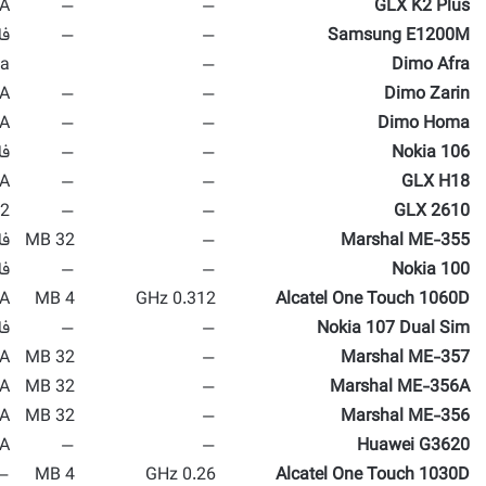
A
—
—
GLX K2 Plus
Samsung E1200M
—
—
فا
ga
—
Dimo Afra
A
—
—
Dimo Zarin
A
—
—
Dimo Homa
Nokia 106
—
—
فا
A
—
—
GLX H18
2 MP
—
—
GLX 2610
Marshal ME-355
—
32 MB
فا
Nokia 100
—
—
فا
A
4 MB
0.312 GHz
Alcatel One Touch 1060D
Nokia 107 Dual Sim
—
—
فا
A
32 MB
—
Marshal ME-357
A
32 MB
—
Marshal ME-356A
A
32 MB
—
Marshal ME-356
A
—
—
Huawei G3620
—
4 MB
0.26 GHz
Alcatel One Touch 1030D