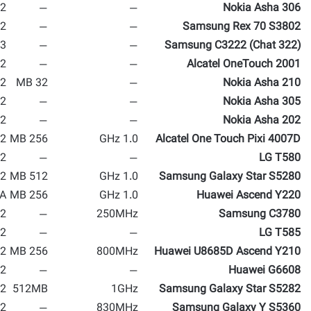
2 MP
—
—
Nokia Asha 306
2 MP
—
—
Samsung Rex 70 S3802
 MP
—
—
(Samsung C3222 (Chat 322
2 MP
—
—
Alcatel OneTouch 2001
2 MP
32 MB
—
Nokia Asha 210
2 MP
—
—
Nokia Asha 305
2 MP
—
—
Nokia Asha 202
2 MP
256 MB
1.0 GHz
Alcatel One Touch Pixi 4007D
2 MP
—
—
LG T580
2 MP
512 MB
1.0 GHz
Samsung Galaxy Star S5280
A
256 MB
1.0 GHz
Huawei Ascend Y220
 MP
—
250MHz
Samsung C3780
2 MP
—
—
LG T585
2 MP
256 MB
800MHz
Huawei U8685D Ascend Y210
 MP
—
—
Huawei G6608
2 MP
512MB
1GHz
Samsung Galaxy Star S5282
2 MP
—
830MHz
Samsung Galaxy Y S5360