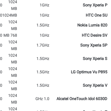
1024
 MP
1GHz
Sony Xperia P
MB
 MP
1024MB
1GHz
HTC One SU
1024
 MP
1.5GHz
Nokia Lumia 820
MB
 MP
768 MB
1GHz
HTC Desire SV
1024
 MP
1.7GHz
Sony Xperia SP
MB
1024
 MP
1.5GHz
Sony Xperia S
MB
1024
 MP
1.5GHz
LG Optimus Vu P895
MB
1024
 MP
1.5GHz
Sony Xperia V
MB
1024
 MP
1.0 GHz
Alcatel OneTouch Idol 6030D
MB
1024