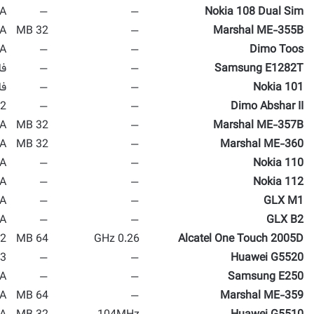
A
—
—
Nokia 108 Dual Sim
A
32 MB
—
Marshal ME-355B
A
—
—
Dimo Toos
Samsung E1282T
—
—
فا
Nokia 101
—
—
فا
2 MP
—
—
Dimo Abshar II
A
32 MB
—
Marshal ME-357B
A
32 MB
—
Marshal ME-360
A
—
—
Nokia 110
A
—
—
Nokia 112
A
—
—
GLX M1
A
—
—
GLX B2
2 MP
64 MB
0.26 GHz
Alcatel One Touch 2005D
 MP
—
—
Huawei G5520
A
—
—
Samsung E250
A
64 MB
—
Marshal ME-359