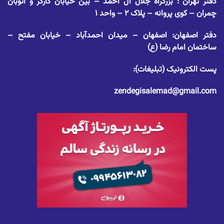
دفتر تهران : بزرگراه جلال آل احمد – بین خیابان کارگر و اتوبان
چمران – کوی پروانه – پلاک ۲ – واحد ۱
دفتر اصفهان: اصفهان – میدان احمدآباد – خیابان مفتح –
ساختمان امام رضا (ع)
پست الکترونیک (تبلیغات):
zendegisalemad@gmail.com