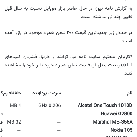
به گزارش نامه نیوز، در حال حاضر بازار موبایل نسبت به سال قبل
تغییر چندانی نداشته است.
در جدول زیر جدیدترین قیمت ۲۰۰ تلفن همراه موجود در بازار آمده
است:
*کاربران محترم سایت نامه می توانند از طریق فشردن کلیدهای
ctrl+f و ثبت مدل آن قیمت تلفن همراه خورد نظر خود را مشاهده
کنند.
نام
سرعت پردازنده
حافظه رم
کی
—
4 MB
0.206 GHz
Alcatel One Touch 1010D
Huawei G2800
—
—
فا
Marshal ME-355A
—
32 MB
فا
Nokia 105
—
—
فا