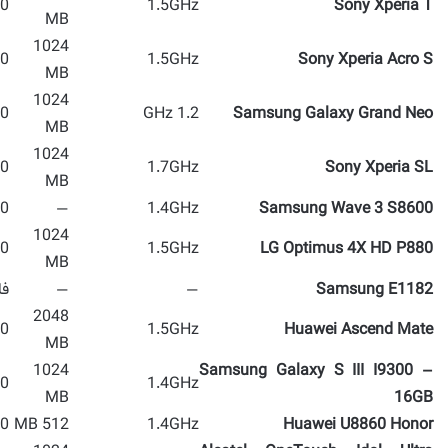
 MP
1.5GHz
Sony Xperia T
MB
1024
 MP
1.5GHz
Sony Xperia Acro S
MB
1024
 MP
1.2 GHz
Samsung Galaxy Grand Neo
MB
1024
 MP
1.7GHz
Sony Xperia SL
MB
 MP
—
1.4GHz
Samsung Wave 3 S8600
1024
 MP
1.5GHz
LG Optimus 4X HD P880
MB
Samsung E1182
—
—
فا
2048
 MP
1.5GHz
Huawei Ascend Mate
MB
1024
Samsung Galaxy S III I9300 –
 MP
1.4GHz
MB
16GB
 MP
512 MB
1.4GHz
Huawei U8860 Honor