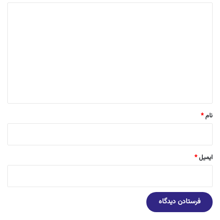
د
ی
د
گ
ا
ه
*
نام
*
ایمیل
*