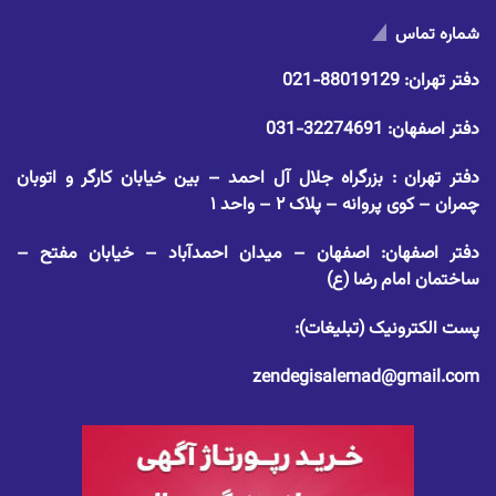
شماره تماس
دفتر تهران:
88019129-021
دفتر اصفهان:
32274691-031
دفتر تهران : بزرگراه جلال آل احمد – بین خیابان کارگر و اتوبان
چمران – کوی پروانه – پلاک ۲ – واحد ۱
دفتر اصفهان: اصفهان – میدان احمدآباد – خیابان مفتح –
ساختمان امام رضا (ع)
پست الکترونیک (تبلیغات):
zendegisalemad@gmail.com