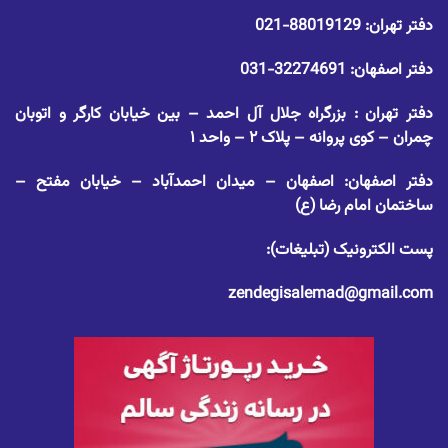
دفتر تهران:
88019129-021
دفتر اصفهان:
32274691-031
دفتر تهران : بزرگراه جلال آل احمد – بین خیابان کارگر و اتوبان
چمران – کوی پروانه – پلاک ۲ – واحد ۱
دفتر اصفهان: اصفهان – میدان احمدآباد – خیابان مفتح –
ساختمان امام رضا (ع)
پست الکترونیک (تبلیغات):
zendegisalemad@gmail.com