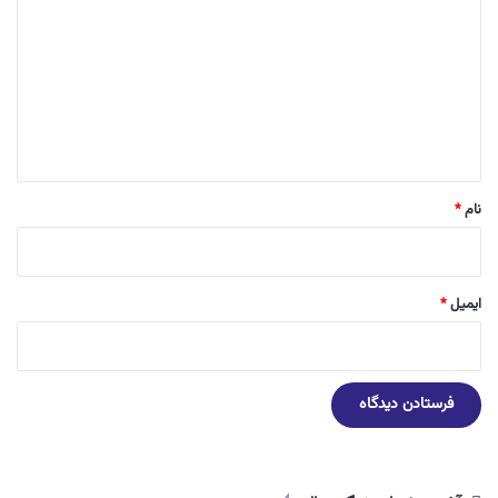
ی
د
گ
ا
ه
*
نام
*
ایمیل
*