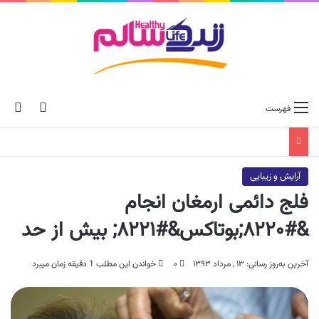
ch skin
جس
فهرست
آرایش و زیبایی
فلج دائمی ارمغان انجام
&#۸۲۲۰;بوتاکس&#۸۲۲۱; بیش از حد
آخرین به‌روز رسانی: ۱۳ , مرداد ۱۳۹۳
۰
خواندن این مطلب 1 دقیقه زمان میبرد