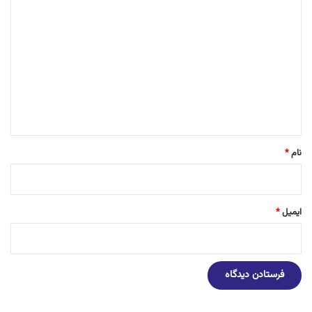
د
ی
د
گ
ا
ه
*
نام
*
ایمیل
*