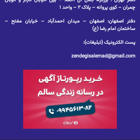
دفتر تهران : بزرگراه جلال آل احمد – بین خیابان کارگر و اتوبان
چمران – کوی پروانه – پلاک ۲ – واحد ۱
دفتر اصفهان: اصفهان – میدان احمدآباد – خیابان مفتح –
ساختمان امام رضا (ع)
پست الکترونیک (تبلیغات):
zendegisalemad@gmail.com