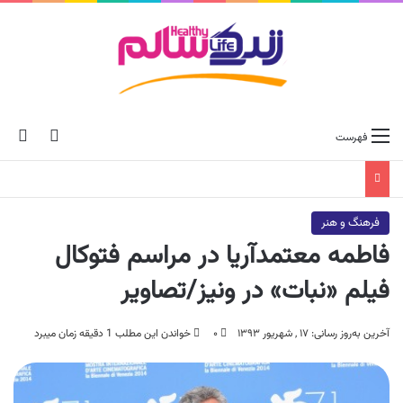
ch skin
جس
فهرست
فرهنگ و هنر
فاطمه معتمدآریا در مراسم فتوکال
فیلم «نبات» در ونیز/تصاویر
آخرین به‌روز رسانی: ۱۷ , شهریور ۱۳۹۳
۰
خواندن این مطلب 1 دقیقه زمان میبرد