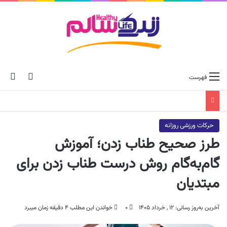
ch skin
جس
فهرست
حرکات ورزشی روزانه
طرز صحیح طناب زدن؛ آموزش
گام‌به‌گام روش درست طناب زدن برای
مبتدیان
آخرین به‌روز رسانی: ۱۲ , خرداد ۱۴۰۵
۰
خواندن این مطلب ۴ دقیقه زمان میبرد