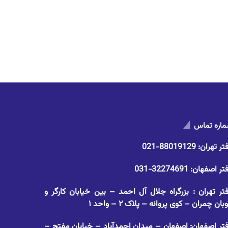
اره تماس
تر تهران:
88019129-021
تر اصفهان:
32274691-031
تر تهران : بزرگراه جلال آل احمد – بین خیابان کارگر و
وبان چمران – کوی پروانه – پلاک ۲ – واحد ۱
تر اصفهان: اصفهان – میدان احمدآباد – خیابان مفتح –