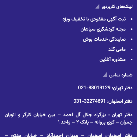
لینک‌های کاربردی
ثبت آگهی مفقودی با تخفیف ویژه
مجله گردشگری سپاهان
نمایندگی خدمات بوش
مامی گلد
مشاوره آنلاین
شماره تماس
دفتر تهران:
88019129-021
دفتر اصفهان:
32274691-031
دفتر تهران : بزرگراه جلال آل احمد – بین خیابان کارگر و اتوبان
چمران – کوی پروانه – پلاک ۲ – واحد ۱
دفتر اصفهان: اصفهان – میدان احمدآباد – خیابان مفتح –