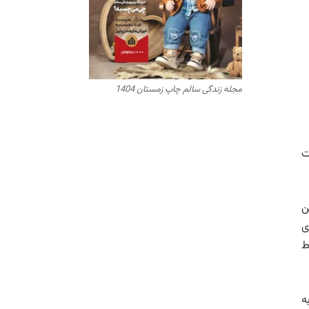
مجله زندگی سالم چاپ زمستان 1404
ت
ن
ی
ط
ه