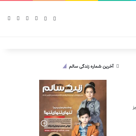
یوتیوب
اینستاگرام
سایدبار
نوشته تصادفی
tch skin
جستج
آخرین شماره زندگی سالم
ز