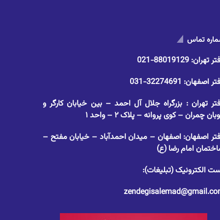
اره تماس
تر تهران:
88019129-021
تر اصفهان:
32274691-031
تر تهران : بزرگراه جلال آل احمد – بین خیابان کارگر و
وبان چمران – کوی پروانه – پلاک ۲ – واحد ۱
تر اصفهان: اصفهان – میدان احمدآباد – خیابان مفتح –
ختمان امام رضا (ع)
ت الکترونیک (تبلیغات):
zendegisalemad@gmail.c