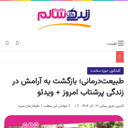
ch skin
جس
فهرست
گفتگوی حوزه سلامت
طبیعت‌درمانی؛ بازگشت به آرامش در
زندگی پرشتاب امروز + ویدئو
آخرین به‌روز رسانی: ۲۱ , آذر ۱۴۰۴
۰
خواندن این مطلب 1 دقیقه زمان میبرد