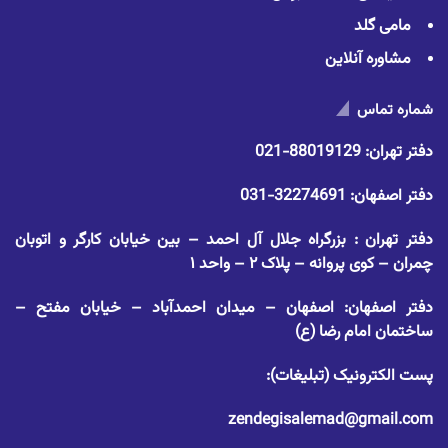
مامی گلد
مشاوره آنلاین
شماره تماس
دفتر تهران:
88019129-021
دفتر اصفهان:
32274691-031
دفتر تهران : بزرگراه جلال آل احمد – بین خیابان کارگر و اتوبان
چمران – کوی پروانه – پلاک ۲ – واحد ۱
دفتر اصفهان: اصفهان – میدان احمدآباد – خیابان مفتح –
ساختمان امام رضا (ع)
پست الکترونیک (تبلیغات):
zendegisalemad@gmail.com