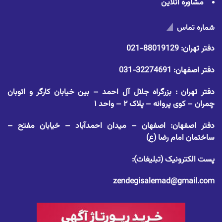
مشاوره آنلاین
شماره تماس
دفتر تهران:
88019129-021
دفتر اصفهان:
32274691-031
دفتر تهران : بزرگراه جلال آل احمد – بین خیابان کارگر و اتوبان
چمران – کوی پروانه – پلاک ۲ – واحد ۱
دفتر اصفهان: اصفهان – میدان احمدآباد – خیابان مفتح –
ساختمان امام رضا (ع)
پست الکترونیک (تبلیغات):
zendegisalemad@gmail.com