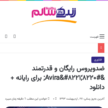
ch skin
جس
فهرست
فناوری
ضدویروس رایگان و قدرتمند
&#۸۲۲۰;َAvira&#۸۲۲۱; برای رایانه +
دانلود
آخرین به‌روز رسانی: ۲۷ , اردیبهشت ۱۳۹۳
۰
خواندن این مطلب 1 دقیقه زمان میبرد