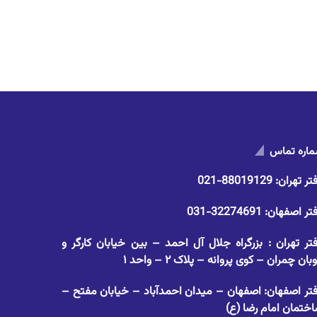
اره تماس
تر تهران:
88019129-021
تر اصفهان:
32274691-031
تر تهران : بزرگراه جلال آل احمد – بین خیابان کارگر و
وبان چمران – کوی پروانه – پلاک ۲ – واحد ۱
تر اصفهان: اصفهان – میدان احمدآباد – خیابان مفتح –
ختمان امام رضا (ع)