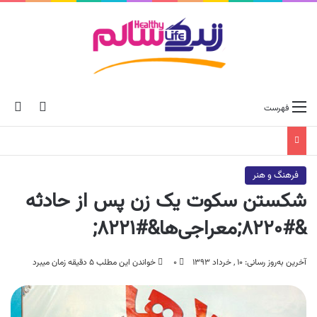
ch skin
جس
فهرست
فرهنگ و هنر
شکستن سکوت یک زن پس از حادثه
&#۸۲۲۰;معراجی‌ها&#۸۲۲۱;
آخرین به‌روز رسانی: ۱۰ , خرداد ۱۳۹۳
۰
خواندن این مطلب ۵ دقیقه زمان میبرد