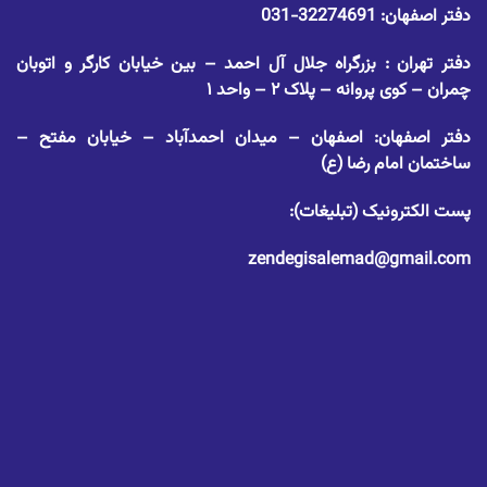
دفتر اصفهان:
32274691-031
دفتر تهران : بزرگراه جلال آل احمد – بین خیابان کارگر و اتوبان
چمران – کوی پروانه – پلاک ۲ – واحد ۱
دفتر اصفهان: اصفهان – میدان احمدآباد – خیابان مفتح –
ساختمان امام رضا (ع)
پست الکترونیک (تبلیغات):
zendegisalemad@gmail.com