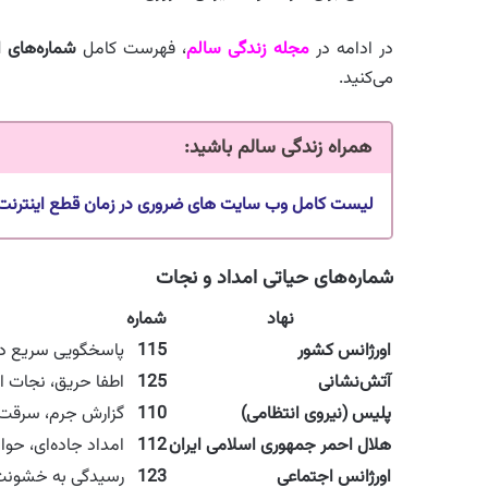
در ادامه در
مجله زندگی سالم
، فهرست کامل
شماره‌های 
می‌کنید.
همراه زندگی سالم باشید
:
لیست کامل وب‌ سایت‌ های ضروری در زمان قطع اینترنت و
شماره‌های حیاتی امداد و نجات
نهاد
شماره
اورژانس کشور
115
پاسخگویی سریع در 
آتش‌نشانی
125
اطفا حریق، نجات ا
پلیس (نیروی انتظامی)
110
گزارش جرم، سرقت، 
هلال احمر جمهوری اسلامی ایران
112
امداد جاده‌ای، حو
اورژانس اجتماعی
123
رسیدگی به خشونت خ