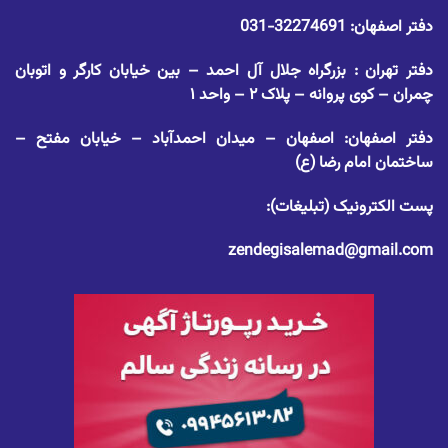
دفتر اصفهان:
32274691-031
دفتر تهران : بزرگراه جلال آل احمد – بین خیابان کارگر و اتوبان
چمران – کوی پروانه – پلاک ۲ – واحد ۱
دفتر اصفهان: اصفهان – میدان احمدآباد – خیابان مفتح –
ساختمان امام رضا (ع)
پست الکترونیک (تبلیغات):
zendegisalemad@gmail.com