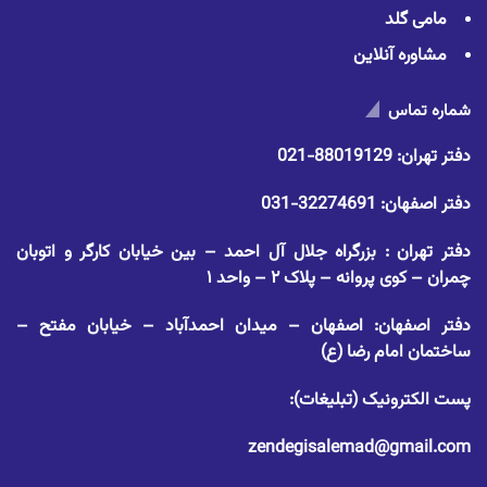
مامی گلد
مشاوره آنلاین
شماره تماس
دفتر تهران:
88019129-021
دفتر اصفهان:
32274691-031
دفتر تهران : بزرگراه جلال آل احمد – بین خیابان کارگر و اتوبان
چمران – کوی پروانه – پلاک ۲ – واحد ۱
دفتر اصفهان: اصفهان – میدان احمدآباد – خیابان مفتح –
ساختمان امام رضا (ع)
پست الکترونیک (تبلیغات):
zendegisalemad@gmail.com