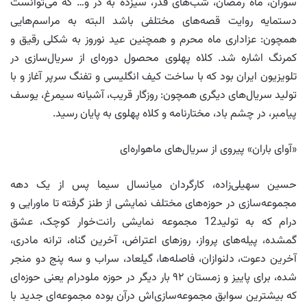
سوران، ماه رمضان، شب‌های قدر، سیزده به در و… که می‌توانست
دستمایه روایت قصه‌های مختلفی باشد البته به مراسم‌هایی
همچون: عزاداری ماه محرم و همچنین عید نوروز به شکلی رقیق و
کمرنگ اشاره شد. کلاه پهلوی محصول دوره‌ای از سریال‌سازی در
تلویزیون ایران بود که با ساخت کیف انگلیسی و تفنگ سرپر آغاز و با
تولید سریال‌های دیگری همچون: روزگار قریب، آشیانه سیمرغ، یوسف
پیامبر، در چشم باد، مختارنامه و کلاه پهلوی به پایان رسید.
«آوای باران» پیروی از سریال‌های ماهواره‌ای
حسین سهیلی‌زاده، کارگردان میانسال سیما پس از یک دهه
مجموعه‌سازی در حوزه‌های مختلف نمایشی از طنز گرفته تا ماورایی و
درام که به تولید12 مجموعه نمایشی رانت‌خوار کوچک، عشق
گمشده، پیله‌های پرواز، روزهای اعتراض، آخرین گناه، ترانه مادری،
آخرین دعوت، دلنوازان، فاصله‌ها، گیلعاد، سراب و سه پنج دو منجر
شده، برای پاییز و زمستان ۹۲ بار دیگر در حوزه ملودرام یعنی حوزه‌ای
که بیشترین سوابق مجموعه‌سازی‌اش درآن بوده مجموعه‌ای جدید با