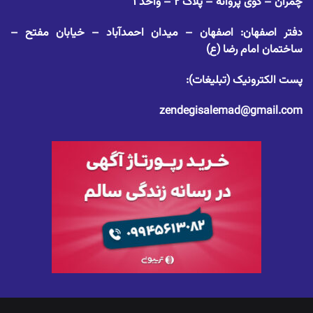
چمران – کوی پروانه – پلاک ۲ – واحد ۱
دفتر اصفهان: اصفهان – میدان احمدآباد – خیابان مفتح –
ساختمان امام رضا (ع)
پست الکترونیک (تبلیغات):
zendegisalemad@gmail.com